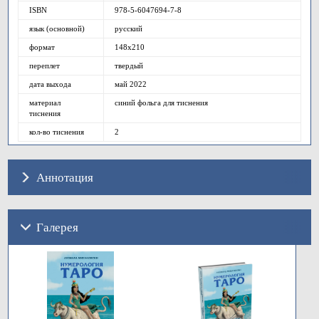
ISBN
978-5-6047694-7-8
язык (основной)
русский
формат
148х210
переплет
твердый
дата выхода
май 2022
материал
синий фольга для тиснения
тиснения
кол-во тиснения
2
Аннотация
Галерея