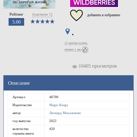
Рейтинг
(оценило
1
)
добавить в избранное
5.00
13 причин купить
именно у нас
10405 просмотров
Описание
Артикул
46700
Издательство
Magic-Kniga
автор
Леонард Михаловски
год выпуска
2022
количество
420
страниц книги